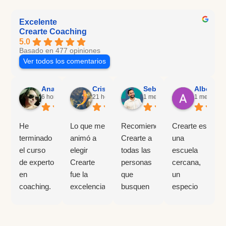
Excelente
Crearte Coaching
5.0
Basado en 477 opiniones
Ver todos los comentarios
Ana Caridad Martínez García
Cristina Iglesias
Sebastián Rotman Saffi
Alberto 
6 horas ago
21 horas ago
1 mes ago
1 mes ago
He
Lo que me
Recomiendo
Crearte es
terminado
animó a
Crearte a
una
el curso
elegir
todas las
escuela
de experto
Crearte
personas
cercana,
en
fue la
que
un
coaching.
excelencia
busquen
especio
Y he de
que
saber qué
ideal para
decir que
transmitían
es
desarrollo
estoy
tanto en
realmente
personal.