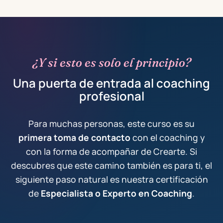
super
sus
el
Después
orgullosa
profesores
coaching.
de cursar
de
, su
Es una
alguno de
haberles
página
escuela
sus
elegido
web ,
en donde
cursos
¿Y si esto es solo el principio?
para mi
como las
siempre te
(Coaching),
Una puerta de entrada al coaching
formación.
opiniones
sientes
recomendaría
profesional
Es un
de otros
acompañado,
sin lugar a
curso
estudiantes,
desde el
dudas
donde
además
momento
Crearte
Para muchas personas, este curso es su
aprendes
del
en que
Coaching,
primera toma de contacto
con el coaching y
desde la
equilibrio
estás
de hecho
con la forma de acompañar de Crearte. Si
experiencia
entre
pensando
ya he
descubres que este camino también es para ti, el
y donde
teoría y
en
contratado
no te
práctica.
inscribirte
mi
siguiente paso natural es nuestra certificación
sientes
Me atrajo
hasta que
próxima
de
Especialista o Experto en Coaching
.
solo,
especialmente
finalizas la
formación!!!
aunque
que
formación.
Lo que