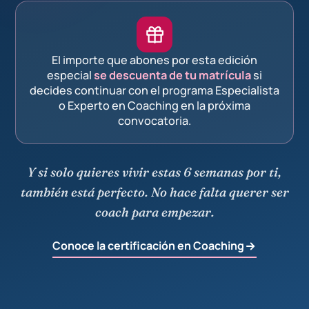
sea
pudiéramos
Su
más
online.
comenzar
metodología
destacaría
Los
a practicar
me
es el
tutores
desde los
parece
equipo
El importe que abones por esta edición
geniales
primeros
muy
humano,
especial
se descuenta de tu matrícula
si
siempre
módulos y
adaptada
variado y
decides continuar con el programa Especialista
con
aplicar de
a lo
experto, y
o Experto en Coaching en la próxima
muchísimo
inmediato
teórico y a
especialmente
convocatoria.
respeto y
lo
lo
remarcar
comprensión.
aprendido.
práctico,
la
Todo el
Las
lo que
estructura
Y si solo quieres vivir estas 6 semanas por ti,
personal
prácticas
hace que
(para mí
también está perfecto. No hace falta querer ser
muy
grupales,
la
fundamental)
coach para empezar.
profesional
los
experiencia
del
y lo más
laboratorios
de
material
Conoce la certificación en Coaching
importante
y las
aprendizaje
visual y
para mí,
sesiones
sea muy
escrito
muy
individuales
dinámica.
como las
humano y
confirmaron
¡Para mí
clases