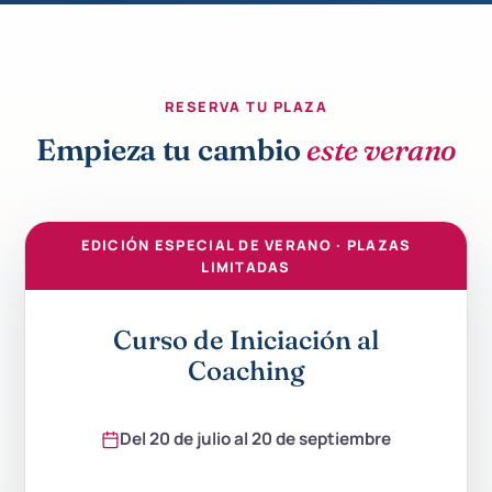
cercano.
que había
fue una
presenciales.
Haré más
tomado la
excelente
Por
formaciones
decisión
experiencia!
ultimo, el
con ellos
correcta.
valor
RESERVA TU PLAZA
sin duda
añadido
Empieza tu cambio
este verano
alguna.
con
multitud
de
formaciones,
EDICIÓN ESPECIAL DE VERANO · PLAZAS
seminarios
LIMITADAS
y material
extra
totalmente
Curso de Iniciación al
gratuito
Coaching
para los
alumnos y
el gran
Del 20 de julio al 20 de septiembre
liderazgo
de Beatriz