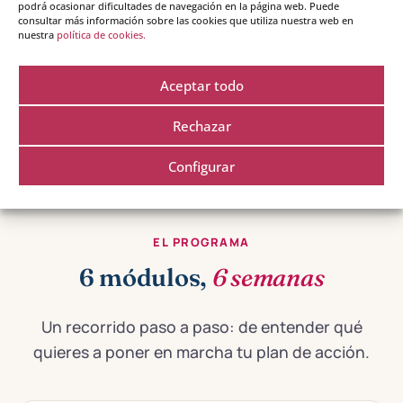
podrá ocasionar dificultades de navegación en la página web. Puede
solo a tu ritmo, sin grupo, ni clase en vivo, ni
consultar más información sobre las cookies que utiliza nuestra web en
materiales adicionales exclusivos semana a
nuestra
política de cookies.
semana.
Aceptar todo
Rechazar
Configurar
EL PROGRAMA
6 módulos,
6 semanas
Un recorrido paso a paso: de entender qué
quieres a poner en marcha tu plan de acción.