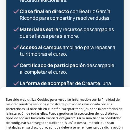
Clase final en directo
con Beatriz García
Ricondo para compartir y resolver dudas.
Materiales extra
y recursos descargables
que te llevas para siempre.
Acceso al campus
ampliado para repasar a
tu ritmo tras el curso.
Certificado de participación
descargable
al completar el curso.
La forma de acompañar de Crearte
: una
primera toma de contacto con nuestra
metodología.
Este sitio web utiliza Cookies para recopilar información con la finalidad de
mejorar nuestros servicios y mostrarle publicidad relacionada con sus
preferencias. Si hace clic en el botón "Aceptar todo", supone la aceptación de
la instalación de todas ellas. Puede gestionar la aceptación de los distintos
Reserva tu plaza
· 149€
tipos de cookies haciendo clic en “Configurar”. Así mismo tiene la posibilidad
de configurar su navegador pudiendo, si así lo desea, impedir que sean
Después de esta edición, el curso vuelve a estar
instaladas en su disco duro, aunque deberá tener en cuenta que dicha acción