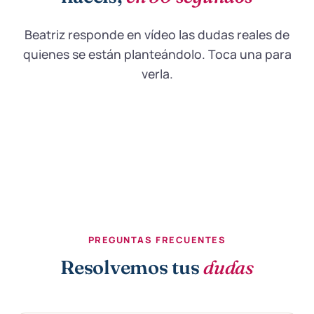
Beatriz responde en vídeo las dudas reales de
quienes se están planteándolo. Toca una para
verla.
¿Cómo sé si el curso
¿Es solo para quien
¿Es 
es para mí?
quiere ser coach?
prá
PREGUNTAS FRECUENTES
Resolvemos tus
dudas