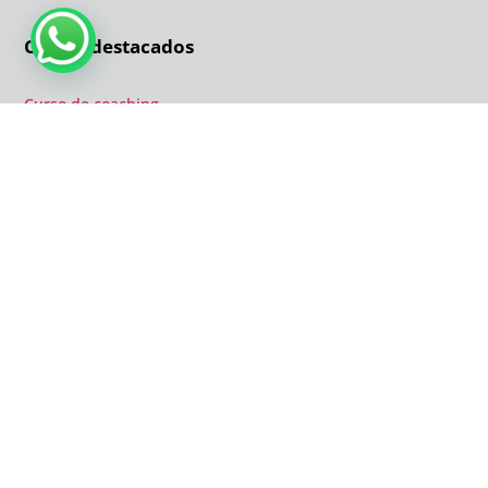
Cursos destacados
Curso de coaching
Curso coaching online
Curso coaching equipos y liderazgo
Curso inteligencia emocional y atención plena
Curso inteligencia emocional y atención plena online
Curso Mindful Coaching
Curso Mindfulness MBSR
Curso PNL
Curso PNL online
Tarjetas admitidas: