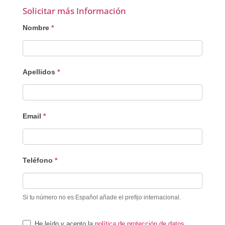
Solicitar más Información
Interesado
Nombre
*
Apellidos
*
Email
*
Teléfono
*
Si tu número no es Español añade el prefijo internacional.
He leído y acepto la
política de protección de datos