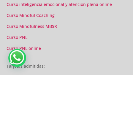
Curso inteligencia emocional y atención plena online
Curso Mindful Coaching
Curso Mindfulness MBSR
Curso PNL
Curso PNL online
Agenda una llamada
Tarjetas admitidas:
© Copyright Crearte | |
Contacto
|
Aviso legal
|
Políticas de privacidad
|
Cookies
|
Condiciones de uso, pago y devoluciones
|
Sitemap