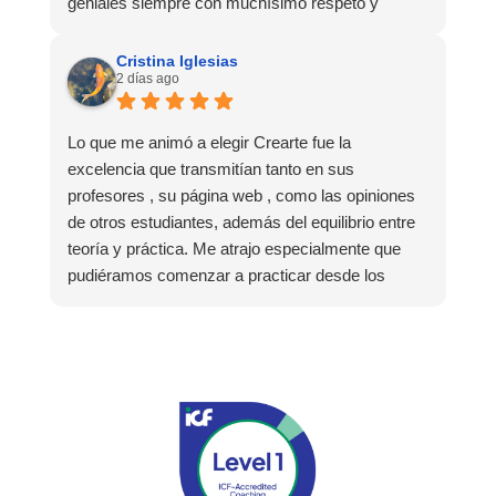
geniales siempre con muchísimo respeto y
comprensión. Todo el personal muy profesional y
lo más importante para mí, muy humano y
Cristina Iglesias
2 días ago
cercano. Haré más formaciones con ellos sin
duda alguna.
Lo que me animó a elegir Crearte fue la
excelencia que transmitían tanto en sus
profesores , su página web , como las opiniones
de otros estudiantes, además del equilibrio entre
teoría y práctica. Me atrajo especialmente que
pudiéramos comenzar a practicar desde los
primeros módulos y aplicar de inmediato lo
aprendido. Las prácticas grupales, los
laboratorios y las sesiones individuales
confirmaron que había tomado la decisión
correcta.