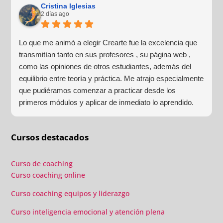
cercano. Haré más formaciones con ellos sin duda
Cristina Iglesias
2 días ago
alguna.
Lo que me animó a elegir Crearte fue la excelencia que
transmitían tanto en sus profesores , su página web ,
como las opiniones de otros estudiantes, además del
equilibrio entre teoría y práctica. Me atrajo especialmente
que pudiéramos comenzar a practicar desde los
primeros módulos y aplicar de inmediato lo aprendido.
Las prácticas grupales, los laboratorios y las sesiones
individuales confirmaron que había tomado la decisión
Cursos destacados
correcta.
Curso de coaching
Curso coaching online
Curso coaching equipos y liderazgo
Curso inteligencia emocional y atención plena