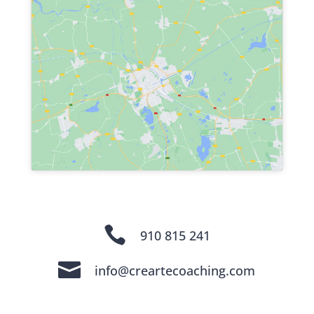

910 815 241

info@creartecoaching.com