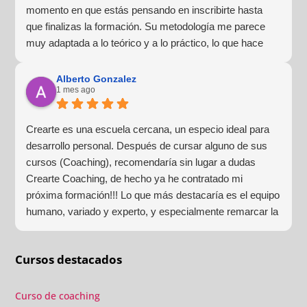
momento en que estás pensando en inscribirte hasta
que finalizas la formación. Su metodología me parece
muy adaptada a lo teórico y a lo práctico, lo que hace
que la experiencia de aprendizaje sea muy dinámica.
¡Para mí fue una excelente experiencia!
Alberto Gonzalez
1 mes ago
Crearte es una escuela cercana, un especio ideal para
desarrollo personal. Después de cursar alguno de sus
cursos (Coaching), recomendaría sin lugar a dudas
Crearte Coaching, de hecho ya he contratado mi
próxima formación!!! Lo que más destacaría es el equipo
humano, variado y experto, y especialmente remarcar la
estructura (para mí fundamental) del material visual y
escrito como las clases presenciales. Por ultimo, el valor
Cursos destacados
añadido con multitud de formaciones, seminarios y
material extra totalmente gratuito para los alumnos y el
gran liderazgo de Beatriz Ricondo!!!
Curso de coaching