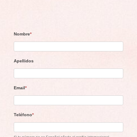
Eventos
Nombre
*
Crearte
(SPA,
Copa
Apellidos
Navidad)
Email
*
Teléfono
*