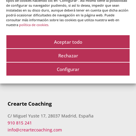
tipos de cookies haciendo clic en “Configurar”. Así mismo tiene la posibilidad
de configurar su navegador pudiendo, si así lo desea, impedir que sean
instaladas en su disco duro, aunque deberá tener en cuenta que dicha acción
podrá ocasionar dificultades de navegación en la página web. Puede
consultar más información sobre las cookies que utiliza nuestra web en
nuestra
política de cookies.
Crearte es tu escuela de formación de Coaching,
Aceptar todo
Practitioner PNL, Inteligencia Emocional y mucho más. Te
ofrecemos formación personalizada y de alta calidad, en
Rechazar
grupos reducidos y con seguimiento individual, tanto
presencial como online, durante todos nuestros cursos.
Configurar
Descubre
QUIENES SOMOS
.
Crearte Coaching
C/ Miguel Yuste 17, 28037 Madrid, España
910 815 241
info@creartecoaching.com