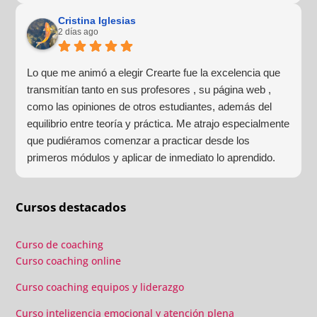
profesional y lo más importante para mí, muy humano y
cercano. Haré más formaciones con ellos sin duda
Cristina Iglesias
2 días ago
alguna.
Lo que me animó a elegir Crearte fue la excelencia que
transmitían tanto en sus profesores , su página web ,
como las opiniones de otros estudiantes, además del
equilibrio entre teoría y práctica. Me atrajo especialmente
que pudiéramos comenzar a practicar desde los
primeros módulos y aplicar de inmediato lo aprendido.
Las prácticas grupales, los laboratorios y las sesiones
individuales confirmaron que había tomado la decisión
Cursos destacados
correcta.
Curso de coaching
Curso coaching online
Curso coaching equipos y liderazgo
Curso inteligencia emocional y atención plena