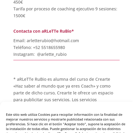
450€
Tarifa por proceso de coaching ejecutivo 9 sesiones:
1500€
Contacta con aRLeTTe RuBio*
Email: arletterubio@hotmail.com
Teléfono: +52 5518655980
Instagram: @arlette_rubio
* aRLeTTe RuBio es alumna del curso de Crearte
«Haz saber al mundo que ya eres Coach» y como
parte de dicho curso, Crearte le ofrece un espacio
para publicitar sus servicios. Los servicios
contratados con aRLeTTe RuBio se realizan sin
ninguna relación con Crearte Coaching y Crearte
Este sitio web utiliza Cookies para recopilar información con la finalidad de
mejorar nuestros servicios y mostrarle publicidad relacionada con sus
Coaching no se hace responsable de los mismos.
preferencias. Si hace clic en el botón "Aceptar todo", supone la aceptación de
la instalación de todas ellas. Puede gestionar la aceptación de los distintos