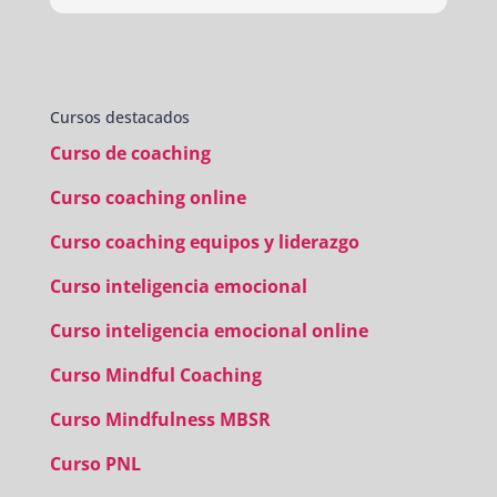
(para mí fundamental) del material visual y escrito
como las clases presenciales. Por ultimo, el valor
añadido con multitud de formaciones, seminarios
y material extra totalmente gratuito para los
Cursos destacados
alumnos y el gran liderazgo de Beatriz Ricondo!!!
Curso de coaching
Curso coaching online
Curso coaching equipos y liderazgo
Curso inteligencia emocional
Curso inteligencia emocional online
Curso Mindful Coaching
Curso Mindfulness MBSR
Curso PNL