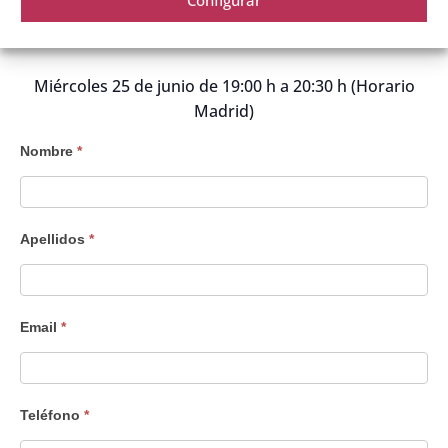
Configurar
formulario
Miércoles 25 de junio de 19:00 h a 20:30 h (Horario
Madrid)
Interesado
Nombre
*
Taller
online
presencial
Apellidos
*
(para
Eventos)
Email
*
Teléfono
*