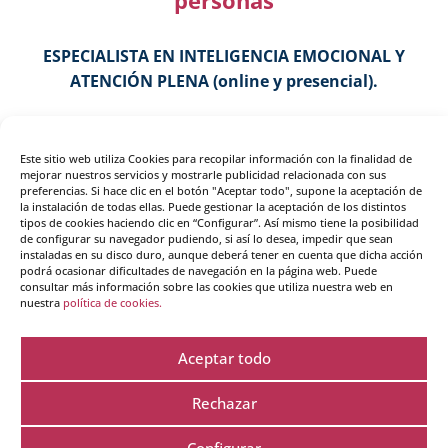
personas
ESPECIALISTA EN INTELIGENCIA EMOCIONAL Y
ATENCIÓN PLENA (online y presencial).
🔹 Avalado por la Universidad de Alcalá y la ICF con 40
Este sitio web utiliza Cookies para recopilar información con la finalidad de
créditos CCE.
mejorar nuestros servicios y mostrarle publicidad relacionada con sus
preferencias. Si hace clic en el botón "Aceptar todo", supone la aceptación de
la instalación de todas ellas. Puede gestionar la aceptación de los distintos
🔹 Formación vivencial, transformadora, con plazas
tipos de cookies haciendo clic en “Configurar”. Así mismo tiene la posibilidad
de configurar su navegador pudiendo, si así lo desea, impedir que sean
limitadas.
instaladas en su disco duro, aunque deberá tener en cuenta que dicha acción
podrá ocasionar dificultades de navegación en la página web. Puede
consultar más información sobre las cookies que utiliza nuestra web en
🔹 Online: Inicio Septiembre 2025 – Presencial: Inicio
nuestra
política de cookies.
Noviembre 2025.
Aceptar todo
Rechazar
Apúntante rellenando este