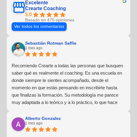
Excelente
Crearte Coaching
5.0
Basado en 475 opiniones
Ver todos los comentarios
Sebastián Rotman Saffie
1 mes ago
Recomiendo Crearte a todas las personas que busquen
saber qué es realmente el coaching. Es una escuela en
donde siempre te sientes acompañado, desde el
momento en que estás pensando en inscribirte hasta
que finalizas la formación. Su metodología me parece
muy adaptada a lo teórico y a lo práctico, lo que hace
que la experiencia de aprendizaje sea muy dinámica.
¡Para mí fue una excelente experiencia!
Alberto Gonzalez
1 mes ago