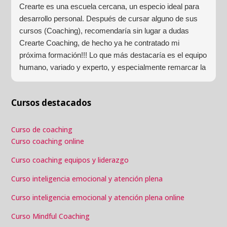
Crearte es una escuela cercana, un especio ideal para
desarrollo personal. Después de cursar alguno de sus
cursos (Coaching), recomendaría sin lugar a dudas
Crearte Coaching, de hecho ya he contratado mi
próxima formación!!! Lo que más destacaría es el equipo
humano, variado y experto, y especialmente remarcar la
estructura (para mí fundamental) del material visual y
escrito como las clases presenciales. Por ultimo, el valor
Cursos destacados
añadido con multitud de formaciones, seminarios y
material extra totalmente gratuito para los alumnos y el
gran liderazgo de Beatriz Ricondo!!!
Curso de coaching
Curso coaching online
Curso coaching equipos y liderazgo
Curso inteligencia emocional y atención plena
Curso inteligencia emocional y atención plena online
Curso Mindful Coaching