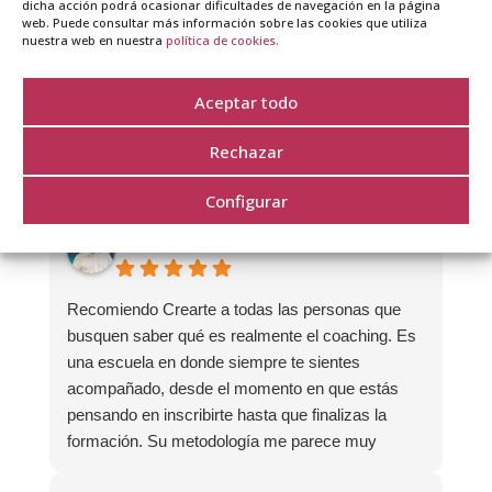
dicha acción podrá ocasionar dificultades de navegación en la página
web. Puede consultar más información sobre las cookies que utiliza
nuestra web en nuestra
política de cookies.
Excelente
Aceptar todo
Crearte Coaching
5.0
Basado en 475 opiniones
Rechazar
Ver todos los comentarios
Configurar
Sebastián Rotman Saffie
1 mes ago
Recomiendo Crearte a todas las personas que
busquen saber qué es realmente el coaching. Es
una escuela en donde siempre te sientes
acompañado, desde el momento en que estás
pensando en inscribirte hasta que finalizas la
formación. Su metodología me parece muy
adaptada a lo teórico y a lo práctico, lo que hace