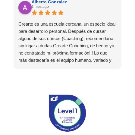
que la experiencia de aprendizaje sea muy
Alberto Gonzalez
1 mes ago
dinámica. ¡Para mí fue una excelente experiencia!
Crearte es una escuela cercana, un especio ideal
para desarrollo personal. Después de cursar
alguno de sus cursos (Coaching), recomendaría
sin lugar a dudas Crearte Coaching, de hecho ya
he contratado mi próxima formación!!! Lo que
más destacaría es el equipo humano, variado y
experto, y especialmente remarcar la estructura
(para mí fundamental) del material visual y escrito
como las clases presenciales. Por ultimo, el valor
añadido con multitud de formaciones, seminarios
y material extra totalmente gratuito para los
alumnos y el gran liderazgo de Beatriz Ricondo!!!